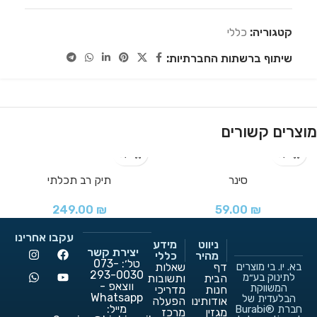
קטגוריה:
כללי
שיתוף ברשתות החברתיות:
מוצרים קשורים
סינר
תיק רב תכלתי
249.00
₪
59.00
₪
עקבו אחרינו
ניווט
מידע
יצירת קשר
מהיר
כללי
טל׳: 073-
בא. יו. בי מוצרים
דף
שאלות
293-0030
לתינוק בע״מ
הבית
ותשובות
ווצאפ -
המשווקת
חנות
מדריכי
Whatsapp
הבלעדית של
אודותינו
הפעלה
מייל:
חברת ®Burabi
מגזין
מרכז