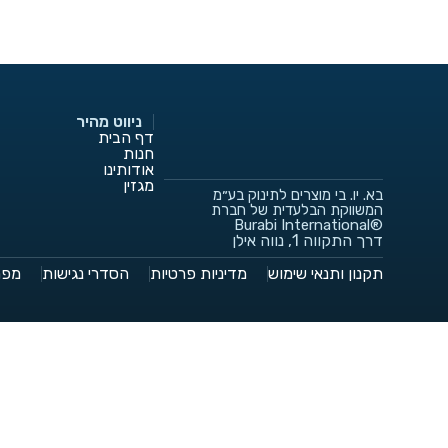
ניווט מהיר
דף הבית
חנות
אודותינו
מגזין
בא. יו. בי מוצרים לתינוק בע״מ
המשווקת הבלעדית של חברת
®Burabi International
דרך התקווה 1, נווה אילן
תקנון ותנאי שימוש
מדיניות פרטיות
הסדרי נגישות
מפת