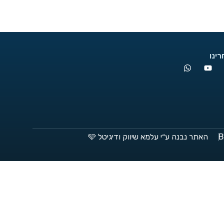
ינו
האתר נבנה ע״י עלמא שיווק ודיגיטל 🩵